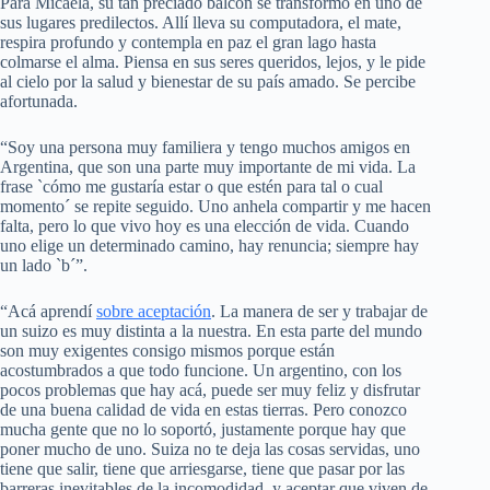
Para Micaela, su tan preciado balcón se transformó en uno de
sus lugares predilectos. Allí lleva su computadora, el mate,
respira profundo y contempla en paz el gran lago hasta
colmarse el alma. Piensa en sus seres queridos, lejos, y le pide
al cielo por la salud y bienestar de su país amado. Se percibe
afortunada.
“Soy una persona muy familiera y tengo muchos amigos en
Argentina, que son una parte muy importante de mi vida. La
frase `cómo me gustaría estar o que estén para tal o cual
momento´ se repite seguido. Uno anhela compartir y me hacen
falta, pero lo que vivo hoy es una elección de vida. Cuando
uno elige un determinado camino, hay renuncia; siempre hay
un lado `b´”.
“Acá aprendí
sobre aceptación
. La manera de ser y trabajar de
un suizo es muy distinta a la nuestra. En esta parte del mundo
son muy exigentes consigo mismos porque están
acostumbrados a que todo funcione. Un argentino, con los
pocos problemas que hay acá, puede ser muy feliz y disfrutar
de una buena calidad de vida en estas tierras. Pero conozco
mucha gente que no lo soportó, justamente porque hay que
poner mucho de uno. Suiza no te deja las cosas servidas, uno
tiene que salir, tiene que arriesgarse, tiene que pasar por las
barreras inevitables de la incomodidad, y aceptar que viven de