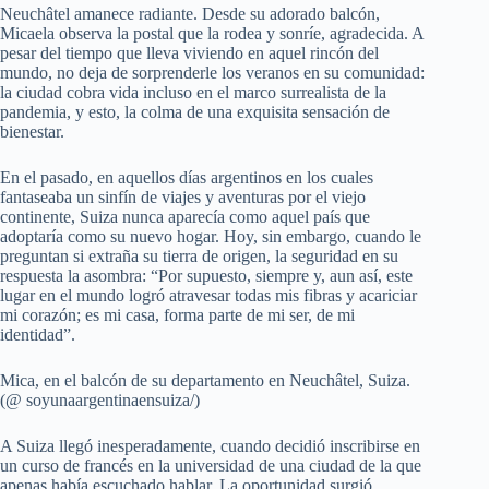
Neuchâtel amanece radiante. Desde su adorado balcón,
Micaela observa la postal que la rodea y sonríe, agradecida. A
pesar del tiempo que lleva viviendo en aquel rincón del
mundo, no deja de sorprenderle los veranos en su comunidad:
la ciudad cobra vida incluso en el marco surrealista de la
pandemia, y esto, la colma de una exquisita sensación de
bienestar.
En el pasado, en aquellos días argentinos en los cuales
fantaseaba un sinfín de viajes y aventuras por el viejo
continente, Suiza nunca aparecía como aquel país que
adoptaría como su nuevo hogar. Hoy, sin embargo, cuando le
preguntan si extraña su tierra de origen, la seguridad en su
respuesta la asombra: “Por supuesto, siempre y, aun así, este
lugar en el mundo logró atravesar todas mis fibras y acariciar
mi corazón; es mi casa, forma parte de mi ser, de mi
identidad”.
Mica, en el balcón de su departamento en Neuchâtel, Suiza.
(@ soyunaargentinaensuiza/)
A Suiza llegó inesperadamente, cuando decidió inscribirse en
un curso de francés en la universidad de una ciudad de la que
apenas había escuchado hablar. La oportunidad surgió