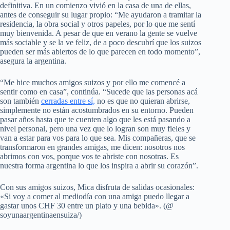
definitiva. En un comienzo vivió en la casa de una de ellas,
antes de conseguir su lugar propio: “Me ayudaron a tramitar la
residencia, la obra social y otros papeles, por lo que me sentí
muy bienvenida. A pesar de que en verano la gente se vuelve
más sociable y se la ve feliz, de a poco descubrí que los suizos
pueden ser más abiertos de lo que parecen en todo momento”,
asegura la argentina.
“Me hice muchos amigos suizos y por ello me comencé a
sentir como en casa”, continúa. “Sucede que las personas acá
son también
cerradas entre sí,
no es que no quieran abrirse,
simplemente no están acostumbrados en su entorno. Pueden
pasar años hasta que te cuenten algo que les está pasando a
nivel personal, pero una vez que lo logran son muy fieles y
van a estar para vos para lo que sea. Mis compañeras, que se
transformaron en grandes amigas, me dicen: nosotros nos
abrimos con vos, porque vos te abriste con nosotras. Es
nuestra forma argentina lo que los inspira a abrir su corazón”.
Con sus amigos suizos, Mica disfruta de salidas ocasionales:
«Si voy a comer al mediodía con una amiga puedo llegar a
gastar unos CHF 30 entre un plato y una bebida». (@
soyunaargentinaensuiza/)