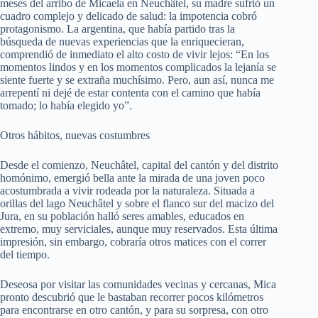
meses del arribo de Micaela en Neuchâtel, su madre sufrió un
cuadro complejo y delicado de salud: la impotencia cobró
protagonismo. La argentina, que había partido tras la
búsqueda de nuevas experiencias que la enriquecieran,
comprendió de inmediato el alto costo de vivir lejos: “En los
momentos lindos y en los momentos complicados la lejanía se
siente fuerte y se extraña muchísimo. Pero, aun así, nunca me
arrepentí ni dejé de estar contenta con el camino que había
tomado; lo había elegido yo”.
Otros hábitos, nuevas costumbres
Desde el comienzo, Neuchâtel, capital del cantón y del distrito
homónimo, emergió bella ante la mirada de una joven poco
acostumbrada a vivir rodeada por la naturaleza. Situada a
orillas del lago Neuchâtel y sobre el flanco sur del macizo del
Jura, en su población halló seres amables, educados en
extremo, muy serviciales, aunque muy reservados. Esta última
impresión, sin embargo, cobraría otros matices con el correr
del tiempo.
Deseosa por visitar las comunidades vecinas y cercanas, Mica
pronto descubrió que le bastaban recorrer pocos kilómetros
para encontrarse en otro cantón, y para su sorpresa, con otro