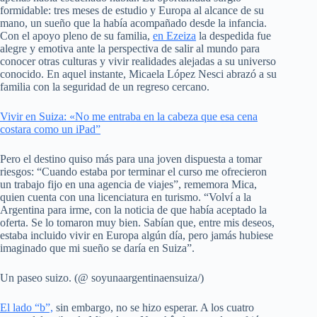
formidable: tres meses de estudio y Europa al alcance de su
mano, un sueño que la había acompañado desde la infancia.
Con el apoyo pleno de su familia,
en Ezeiza
la despedida fue
alegre y emotiva ante la perspectiva de salir al mundo para
conocer otras culturas y vivir realidades alejadas a su universo
conocido. En aquel instante, Micaela López Nesci abrazó a su
familia con la seguridad de un regreso cercano.
Vivir en Suiza: «No me entraba en la cabeza que esa cena
costara como un iPad”
Pero el destino quiso más para una joven dispuesta a tomar
riesgos: “Cuando estaba por terminar el curso me ofrecieron
un trabajo fijo en una agencia de viajes”, rememora Mica,
quien cuenta con una licenciatura en turismo. “Volví a la
Argentina para irme, con la noticia de que había aceptado la
oferta. Se lo tomaron muy bien. Sabían que, entre mis deseos,
estaba incluido vivir en Europa algún día, pero jamás hubiese
imaginado que mi sueño se daría en Suiza”.
Un paseo suizo. (@ soyunaargentinaensuiza/)
El lado “b”,
sin embargo, no se hizo esperar. A los cuatro