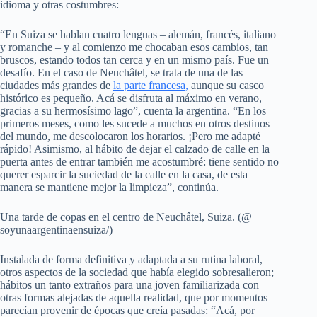
idioma y otras costumbres:
“En Suiza se hablan cuatro lenguas – alemán, francés, italiano
y romanche – y al comienzo me chocaban esos cambios, tan
bruscos, estando todos tan cerca y en un mismo país. Fue un
desafío. En el caso de Neuchâtel, se trata de una de las
ciudades más grandes de
la parte francesa,
aunque su casco
histórico es pequeño. Acá se disfruta al máximo en verano,
gracias a su hermosísimo lago”, cuenta la argentina. “En los
primeros meses, como les sucede a muchos en otros destinos
del mundo, me descolocaron los horarios. ¡Pero me adapté
rápido! Asimismo, al hábito de dejar el calzado de calle en la
puerta antes de entrar también me acostumbré: tiene sentido no
querer esparcir la suciedad de la calle en la casa, de esta
manera se mantiene mejor la limpieza”, continúa.
Una tarde de copas en el centro de Neuchâtel, Suiza. (@
soyunaargentinaensuiza/)
Instalada de forma definitiva y adaptada a su rutina laboral,
otros aspectos de la sociedad que había elegido sobresalieron;
hábitos un tanto extraños para una joven familiarizada con
otras formas alejadas de aquella realidad, que por momentos
parecían provenir de épocas que creía pasadas: “Acá, por