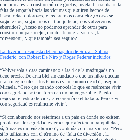
que prima es la construcción de grietas, nivelar hacia abajo, la
falta de empatía hacia las víctimas que sufren hechos de
inseguridad dolorosos, y los premios consuelo: ¿Acaso se
sugiere que, si ganamos en tranquilidad, nos volveremos
aburridos? ¿Acaso no podemos aprender de otros para
construir un país mejor, donde abunde la sonrisa, la
“diversión”, y que también sea seguro?
La divertida respuesta del embajador de Suiza a Sabina
Frederic, con Robert De Niro y Roger Federer incluidos
“Volver sola a casa caminando a las 4 de la madrugada no
tiene precio. Dejar la bici sin candado o que tus hijos puedan
ir al colegio solos a los 6 años es un camino de ida”, asegura
Micaela. “Creo que cuando conocés lo que es realmente vivir
con seguridad se transforma en un no negociable. Puedo
negociar el estilo de vida, la economía o el trabajo. Pero vivir
con seguridad es realmente vivir”.
“Si con aburrido nos referimos a un país en donde no existen
problemas de seguridad externos que afecten tu tranquilidad,
sí, Suiza es un país aburrido”, continúa con una sonrisa. “Pero
si lo utilizamos con el término de `falta de diversión´, la
realidad es que no generalizaría: todo depende del estilo de