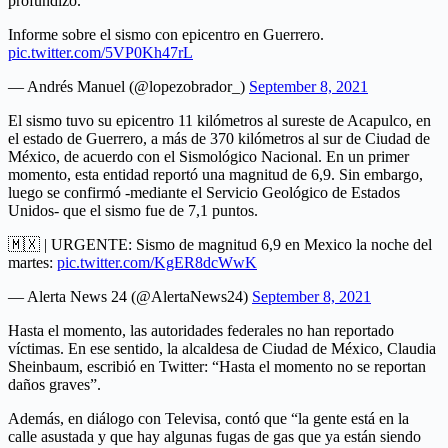
profundizó.
Informe sobre el sismo con epicentro en Guerrero.
pic.twitter.com/5VP0Kh47rL
— Andrés Manuel (@lopezobrador_)
September 8, 2021
El sismo tuvo su epicentro 11 kilómetros al sureste de Acapulco, en
el estado de Guerrero, a más de 370 kilómetros al sur de Ciudad de
México, de acuerdo con el Sismológico Nacional. En un primer
momento, esta entidad reportó una magnitud de 6,9. Sin embargo,
luego se confirmó -mediante el Servicio Geológico de Estados
Unidos- que el sismo fue de 7,1 puntos.
🇲🇽 | URGENTE: Sismo de magnitud 6,9 en Mexico la noche del
martes:
pic.twitter.com/KgER8dcWwK
— Alerta News 24 (@AlertaNews24)
September 8, 2021
Hasta el momento, las autoridades federales no han reportado
víctimas. En ese sentido, la alcaldesa de Ciudad de México, Claudia
Sheinbaum, escribió en Twitter: “Hasta el momento no se reportan
daños graves”.
Además, en diálogo con Televisa, contó que “la gente está en la
calle asustada y que hay algunas fugas de gas que ya están siendo