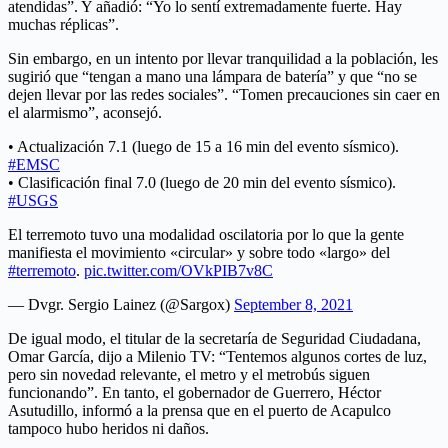
atendidas”. Y añadió: “Yo lo sentí extremadamente fuerte. Hay
muchas réplicas”.
Sin embargo, en un intento por llevar tranquilidad a la población, les
sugirió que “tengan a mano una lámpara de batería” y que “no se
dejen llevar por las redes sociales”. “Tomen precauciones sin caer en
el alarmismo”, aconsejó.
• Actualización 7.1 (luego de 15 a 16 min del evento sísmico).
#EMSC
• Clasificación final 7.0 (luego de 20 min del evento sísmico).
#USGS
El terremoto tuvo una modalidad oscilatoria por lo que la gente
manifiesta el movimiento «circular» y sobre todo «largo» del
#terremoto
.
pic.twitter.com/OVkPIB7v8C
— Dvgr. Sergio Lainez (@Sargox)
September 8, 2021
De igual modo, el titular de la secretaría de Seguridad Ciudadana,
Omar García, dijo a Milenio TV: “Tentemos algunos cortes de luz,
pero sin novedad relevante, el metro y el metrobús siguen
funcionando”. En tanto, el gobernador de Guerrero, Héctor
Asutudillo, informó a la prensa que en el puerto de Acapulco
tampoco hubo heridos ni daños.