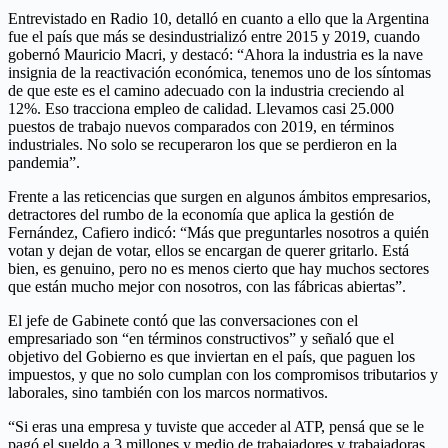
Entrevistado en Radio 10, detalló en cuanto a ello que la Argentina
fue el país que más se desindustrializó entre 2015 y 2019, cuando
gobernó Mauricio Macri, y destacó: “Ahora la industria es la nave
insignia de la reactivación económica, tenemos uno de los síntomas
de que este es el camino adecuado con la industria creciendo al
12%. Eso tracciona empleo de calidad. Llevamos casi 25.000
puestos de trabajo nuevos comparados con 2019, en términos
industriales. No solo se recuperaron los que se perdieron en la
pandemia”.
Frente a las reticencias que surgen en algunos ámbitos empresarios,
detractores del rumbo de la economía que aplica la gestión de
Fernández, Cafiero indicó: “Más que preguntarles nosotros a quién
votan y dejan de votar, ellos se encargan de querer gritarlo. Está
bien, es genuino, pero no es menos cierto que hay muchos sectores
que están mucho mejor con nosotros, con las fábricas abiertas”.
El jefe de Gabinete contó que las conversaciones con el
empresariado son “en términos constructivos” y señaló que el
objetivo del Gobierno es que inviertan en el país, que paguen los
impuestos, y que no solo cumplan con los compromisos tributarios y
laborales, sino también con los marcos normativos.
“Si eras una empresa y tuviste que acceder al ATP, pensá que se le
pagó el sueldo a 3 millones y medio de trabajadores y trabajadoras.