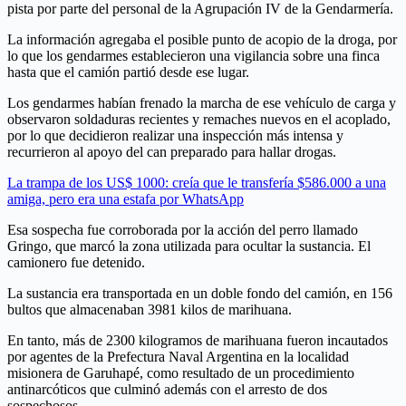
pista por parte del personal de la Agrupación IV de la Gendarmería.
La información agregaba el posible punto de acopio de la droga, por
lo que los gendarmes establecieron una vigilancia sobre una finca
hasta que el camión partió desde ese lugar.
Los gendarmes habían frenado la marcha de ese vehículo de carga y
observaron soldaduras recientes y remaches nuevos en el acoplado,
por lo que decidieron realizar una inspección más intensa y
recurrieron al apoyo del can preparado para hallar drogas.
La trampa de los US$ 1000: creía que le transfería $586.000 a una
amiga, pero era una estafa por WhatsApp
Esa sospecha fue corroborada por la acción del perro llamado
Gringo, que marcó la zona utilizada para ocultar la sustancia. El
camionero fue detenido.
La sustancia era transportada en un doble fondo del camión, en 156
bultos que almacenaban 3981 kilos de marihuana.
En tanto, más de 2300 kilogramos de marihuana fueron incautados
por agentes de la Prefectura Naval Argentina en la localidad
misionera de Garuhapé, como resultado de un procedimiento
antinarcóticos que culminó además con el arresto de dos
sospechosos.