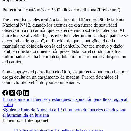
Prefectura incautó más de 2300 kilos de marihuana (Prefectura/)
Ese operativo se desarrolló a la altura del kilómetro 280 de la Ruta
Nacional N°12, cuando los agentes de esa fuerza de seguridad
observaron a un camión que estaba detenido sobre la colectora. Al
aproximarse al vehículo, los efectivos vieron que la chapa patente se
encontraba “fraguada”, en función de que la antigüedad de la
matrícula no coincidía con la del vehículo. Por ese motivo y dado
también que la documentación presentada por el conductor a los
uniformados estaba incompleta, iniciaron una minuciosa inspección
del camión.
Con el apoyo del perro llamado Otto, los prefectos pudieron hallar la
droga oculta en un cargamento de madera. Fueron detenidos el
conductor del vehículo y su acompañante.
Entrada
anterior
Fuentes y estanques: inspiración para llevar agua al
jardín
Siguiente
Entrada
Aumenta a 12 el número de muertos dejados por
el huracán ida en luisiana
El tiempo - Tutiempo.net
El arte del Kintsugi y La belleza de las cicatrices