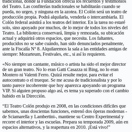
tradicional, donde la Fundación ofrecía los recuerdos y testimonios
del Teatro. Las confiterías tradicionales se habilitarán cuando se
pueda, no urgen, y ninguna en la azotea. El Colón será un teatro de
producción propia. Podrá alquilarla, venderla o intercambiarla. El
Colón federal asistirá a los teatros del interior. En la tarea no estaré
solo, sino apoyado por muchos, de lo mejor de todos los niveles del
Teatro. La biblioteca conservará, limpia y remozada, su ubicación
actual y adquirirá otros espacios, que necesita. Los faltantes,
producidos no se sabe cuándo, han sido denunciados penalmente,
ante la Fiscalía Nº 8. Alquilaremos la sala a las entidades amigas de
siempre: Mozarteum, Festivales, etc., si así lo requieren.
«No siempre un cantante, músico o artista ha sido el mejor director
de un gran teatro. No lo eran Gatti Casazza ni Bing, no lo eran
Montero ni Valenti Ferro. Quizá resulte mejor, para evitar el
autocontrato o el trueque. Se me acusa de tradicionalista y por lo
tanto parece incoherente que hoy aparezca apoyando un programa
VIP. Si alguien propuso algo así, es tema ya superado con el cambio
habido en la Dirección.
“El Teatro Colón produjo en 2008, en las condiciones difíciles que
sabemos, unas doscientas funciones, estrenó dos óperas modernas -
de Sciamarella y Lambertini-, mantiene su Centro Experimental y
recorre el interior y las escuelas. Prepara su temporada 2009, aún en
espacios alternativos, y la reapertura en 2010. ¡Está vivo!”