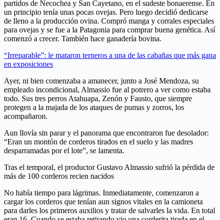
partidos de Necochea y San Cayetano, en el sudeste bonaerense. En
un principio tenía unas pocas ovejas. Pero luego decidió dedicarse
de lleno a la producción ovina. Compró manga y corrales especiales
para ovejas y se fue a la Patagonia para comprar buena genética. Así
comenzó a crecer. También hace ganadería bovina.
“Irreparable”: le mataron terneros a una de las cabañas que más gana
en exposiciones
Ayer, ni bien comenzaba a amanecer, junto a José Mendoza, su
empleado incondicional, Almassio fue al potrero a ver como estaba
todo. Sus tres perros Atahuapa, Zenón y Fausto, que siempre
protegen a la majada de los ataques de pumas y zorros, los
acompañaron.
Aun llovía sin parar y el panorama que encontraron fue desolador:
“Eran un montón de corderos tirados en el suelo y las madres
desparramadas por el lote”, se lamenta.
Tras el temporal, el productor Gustavo Almassio sufrió la pérdida de
más de 100 corderos recien nacidos
No había tiempo para lágrimas. Inmediatamente, comenzaron a
cargar los corderos que tenían aun signos vitales en la camioneta
para darles los primeros auxilios y tratar de salvarles la vida. En total
eran 16. Cuando se estaba retirando vio una corderita tirada en el