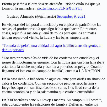
Pronto pasarán a la otra sala de atención .. dónde están los que ya
tomaron la mamadera .
pic.twitter.com/LNi9XvFPUf
— Gustavo Almassio (@galmassio)
September 9, 2021
En vísperas del temporal anunciado y en el pico de parición de las
ovejas, el productor sabía que algo había que hacer. Entre otras
cosas, rejuntó la majada y llenó de rollos para que los animales
tengan reparo del viento, la lluvia y las bajas temperaturas.
“Tomada de pelo”: una entidad del agro habilitó a sus dirigentes a
dar un portazo
“Los tres primeros días de vida de los corderos son cruciales y el
riesgo de hipotermia es enorme. Con la lluvia que cayó su lana iba a
estar toda la noche mojada y eso iba a ponerlos en peligro. Cuando
llegamos el lote era un campo de batalla”, cuenta a LA NACION.
En la casa llenó la bañadera de agua caliente para darles un shock de
calor a los corderitos. Con un secador de pelo les secó la lana y
luego los tapó con sus frazadas de su cama. Los llevó cerca de la
cocina económica y de la salamandra que estaban encendidas
En 330 hectáreas tiene 600 ovejas madres. Su campo “El Totoral”,
está ubicado entre las estaciones de Lumb y Defferrari, entre los