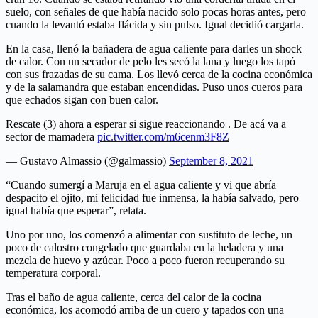
suelo, con señales de que había nacido solo pocas horas antes, pero
cuando la levantó estaba flácida y sin pulso. Igual decidió cargarla.
En la casa, llenó la bañadera de agua caliente para darles un shock
de calor. Con un secador de pelo les secó la lana y luego los tapó
con sus frazadas de su cama. Los llevó cerca de la cocina económica
y de la salamandra que estaban encendidas. Puso unos cueros para
que echados sigan con buen calor.
Rescate (3) ahora a esperar si sigue reaccionando . De acá va a
sector de mamadera
pic.twitter.com/m6cenm3F8Z
— Gustavo Almassio (@galmassio)
September 8, 2021
“Cuando sumergí a Maruja en el agua caliente y vi que abría
despacito el ojito, mi felicidad fue inmensa, la había salvado, pero
igual había que esperar”, relata.
Uno por uno, los comenzó a alimentar con sustituto de leche, un
poco de calostro congelado que guardaba en la heladera y una
mezcla de huevo y azúcar. Poco a poco fueron recuperando su
temperatura corporal.
Tras el baño de agua caliente, cerca del calor de la cocina
económica, los acomodó arriba de un cuero y tapados con una