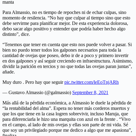
manta
Para Almassio, no es tiempo de repoches ni de echar culpas, sino
momento de resilencia. “No hay que culpar al tiempo sino que esto
debe servirme para planificar mejor. De esta experiencia dolorosa,
debo sacar algo positivo y entender que podría haber hecho algo
distinto”, dice.
“Tenemos que tener en cuenta que esto nos puede volver a pasar. Si
bien no puedo tener todos los galpones necesarios para toda la
cantidad de ovejas que poseo, debo ir de a poco y primero invertir
en dos galpones y así seguir creciendo en infraestructura. Asimismo,
dividir la parición en tercios y no que todas las ovejas paran juntas”,
añade.
Muy duro . Pero hay que seguir
pic.twitter.com/leEoTnjARh
— Gustavo Almassio (@galmassio)
September 8, 2021
Más allá de la pérdida económica, a Almassio le duele la pérdida de
“la rentabilidad del alma”. Espera no tener más corderos muertos y
que los que tiene en la casa logren sobrevivir, incluso Maruja, que
para diferenciarla le hizo una marquita con azul en la frente . “Vivo
en el campo, al lado de mis ovejas y ellas son parte de mi vida. Sé
que soy un privilegiado porque me dedico a algo que me apasiona”,
finaliza.