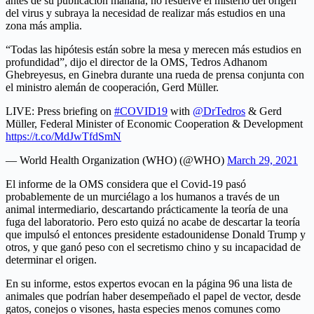
antes de su publicación mañana, no resuelve el misterio del origen
del virus y subraya la necesidad de realizar más estudios en una
zona más amplia.
“Todas las hipótesis están sobre la mesa y merecen más estudios en
profundidad”, dijo el director de la OMS, Tedros Adhanom
Ghebreyesus, en Ginebra durante una rueda de prensa conjunta con
el ministro alemán de cooperación, Gerd Müller.
LIVE: Press briefing on
#COVID19
with
@DrTedros
& Gerd
Müller, Federal Minister of Economic Cooperation & Development
https://t.co/MdJwTfdSmN
— World Health Organization (WHO) (@WHO)
March 29, 2021
El informe de la OMS considera que el Covid-19 pasó
probablemente de un murciélago a los humanos a través de un
animal intermediario, descartando prácticamente la teoría de una
fuga del laboratorio. Pero esto quizá no acabe de descartar la teoría
que impulsó el entonces presidente estadounidense Donald Trump y
otros, y que ganó peso con el secretismo chino y su incapacidad de
determinar el origen.
En su informe, estos expertos evocan en la página 96 una lista de
animales que podrían haber desempeñado el papel de vector, desde
gatos, conejos o visones, hasta especies menos comunes como