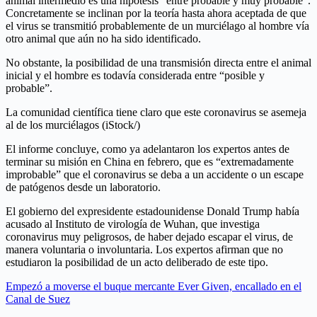
animal intermedio es una hipótesis “entre probable y muy probable”.
Concretamente se inclinan por la teoría hasta ahora aceptada de que
el virus se transmitió probablemente de un murciélago al hombre vía
otro animal que aún no ha sido identificado.
No obstante, la posibilidad de una transmisión directa entre el animal
inicial y el hombre es todavía considerada entre “posible y
probable”.
La comunidad científica tiene claro que este coronavirus se asemeja
al de los murciélagos (iStock/)
El informe concluye, como ya adelantaron los expertos antes de
terminar su misión en China en febrero, que es “extremadamente
improbable” que el coronavirus se deba a un accidente o un escape
de patógenos desde un laboratorio.
El gobierno del expresidente estadounidense Donald Trump había
acusado al Instituto de virología de Wuhan, que investiga
coronavirus muy peligrosos, de haber dejado escapar el virus, de
manera voluntaria o involuntaria. Los expertos afirman que no
estudiaron la posibilidad de un acto deliberado de este tipo.
Empezó a moverse el buque mercante Ever Given, encallado en el
Canal de Suez