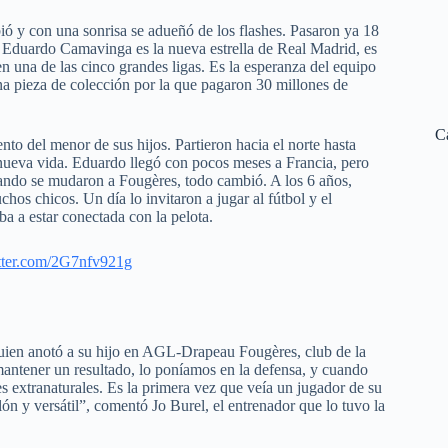
bió y con una sonrisa se adueñó de los flashes. Pasaron ya 18
o. Eduardo Camavinga es la nueva estrella de Real Madrid, es
en una de las cinco grandes ligas. Es la esperanza del equipo
una pieza de colección por la que pagaron 30 millones de
C
to del menor de sus hijos. Partieron hacia el norte hasta
 nueva vida. Eduardo llegó con pocos meses a Francia, pero
uando se mudaron a Fougères, todo cambió. A los 6 años,
os chicos. Un día lo invitaron a jugar al fútbol y el
 a estar conectada con la pelota.
itter.com/2G7nfv921g
 quien anotó a su hijo en AGL-Drapeau Fougères, club de la
ntener un resultado, lo poníamos en la defensa, y cuando
s extranaturales. Es la primera vez que veía un jugador de su
alón y versátil”, comentó Jo Burel, el entrenador que lo tuvo la