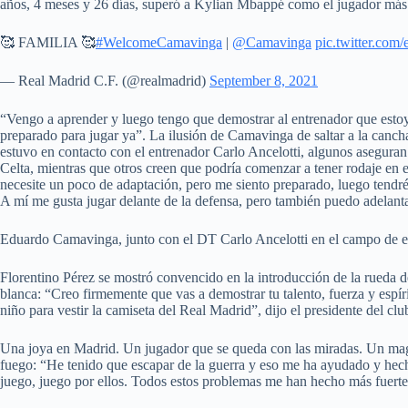
años, 4 meses y 26 días, superó a Kylian Mbappé como el jugador más 
🥰 FAMILIA 🥰
#WelcomeCamavinga
|
@Camavinga
pic.twitter.c
— Real Madrid C.F. (@realmadrid)
September 8, 2021
“Vengo a aprender y luego tengo que demostrar al entrenador que estoy 
preparado para jugar ya”. La ilusión de Camavinga de saltar a la cancha
estuvo en contacto con el entrenador Carlo Ancelotti, algunos asegura
Celta, mientras que otros creen que podría comenzar a tener rodaje en el
necesite un poco de adaptación, pero me siento preparado, luego tendré
A mí me gusta jugar delante de la defensa, pero también puedo adelant
Eduardo Camavinga, junto con el DT Carlo Ancelotti en el campo de e
Florentino Pérez se mostró convencido en la introducción de la rueda d
blanca: “Creo firmemente que vas a demostrar tu talento, fuerza y esp
niño para vestir la camiseta del Real Madrid”, dijo el presidente del clu
Una joya en Madrid. Un jugador que se queda con las miradas. Un magn
fuego: “He tenido que escapar de la guerra y eso me ha ayudado y he
juego, juego por ellos. Todos estos problemas me han hecho más fuert