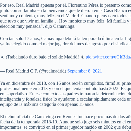
Por eso, Real Madrid apuesta por él. Florentino Pérez lo presentó com
junto con su familia en la bienvenida que le dieron en la Casa Blanca e
sentí muy contento, muy feliz en el Madrid. Cuando piensas en todos lo
que tuvo que vivir mi familia… Hoy me siento muy feliz. Mi familia y
elección muy pensada”, dijo Camavinga.
Con tan solo 17 años, Camavinga debutó la temporada última en la Ligu
ya fue elegido como el mejor jugador del mes de agosto por el sindicato
☀️ ¡Trabajando duro bajo el sol de Madrid! ☀️
pic.twitter.com/uGkB
— Real Madrid C.F. (@realmadrid)
September 8, 2021
Ya en diciembre de 2018, con 16 años recién cumplidos, firmó su prime
profesionalmente en 2013 y con el que tenía contrato hasta 2022. Es
era superlativo. En ese contexto sus padres tomaron la determinación d
inteligencia y fortaleza física lo ayudaron a escalar rápidamente cada un
equipo de la máxima categoría con apenas 15 años.
El debut oficial de Camavinga en Rennes fue hace poco más de dos años
fecha de la temporada 2018-19. Aunque solo jugó seis minutos en el emp
importantes: se convirtió en el primer jugador nacido en 2002 que debu