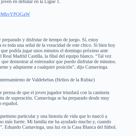
joven en debutar en la Ligue 1.
om/eMhvYPOGaW
preparado y disfrutar de tiempo de juego. Sí, estoy
 es toda una señal de la voracidad de este chico. Si bien hoy
n que podría jugar unos minutos el domingo próximo ante
 Real Madrid Castilla, la filial del equipo blanco. “Tal vez
 que demostrar al entrenador que puedo disfrutar de minutos.
arme y adaptarme a cualquier posición”, dijo Camavinga.
ntrenamiento de Valdebebas (Helios de la Rubia/)
e prensa de que el joven jugador triunfará con la camiseta
íritu de superación. Camavinga se ha preparado desde muy
b español.
etismo particular y una historia de vida que lo marcó a
cho más fuerte. Mi familia me ha ayudado mucho y, cuando
e”. Eduardo Camavinga, una luz en la Casa Blanca del fútbol.