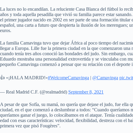
La luces no lo encandilan. La reluciente Casa Blanca del fútbol lo reci
años y toda aquella pesadilla que vivió su familia parece estar sanand
el primer jugador nacido en 2002 en ser parte de una formación titular 
español, una carta a futuro que despierta la ilusión de los merengues; 
euros.
La familia Camavinga tuvo que dejar África al poco tiempo del nacimien
llegar a Europa. Lille fue la primera ciudad en la que comenzaron una
cuando tenía tres años conoció las bondades del judo. Sin embargo, c
Eduardo mostraba una personalidad extrovertida y se vinculaba con much
pequeño Camavinga comenzó a pensar que su relación con el deporte iba
👍 «¡HALA MADRID!»
#WelcomeCamavinga
|
@Camavinga
pic.tw
— Real Madrid C.F. (@realmadrid)
September 8, 2021
A pesar de que Sofía, su mamá, no quería que dejase el judo, fue ella
ciudad, en el que comenzó a deslumbrar a todos: “Cuando queríamos ma
queríamos ganar el juego, lo colocábamos en el ataque. Tenía cualidade
edad con esas características: velocidad, flexibilidad, destreza con el b
primera vez que pisó Fougères”.