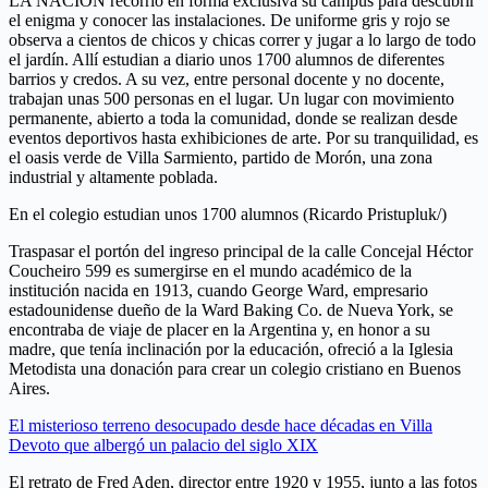
LA NACION recorrió en forma exclusiva su campus para descubrir
el enigma y conocer las instalaciones. De uniforme gris y rojo se
observa a cientos de chicos y chicas correr y jugar a lo largo de todo
el jardín. Allí estudian a diario unos 1700 alumnos de diferentes
barrios y credos. A su vez, entre personal docente y no docente,
trabajan unas 500 personas en el lugar. Un lugar con movimiento
permanente, abierto a toda la comunidad, donde se realizan desde
eventos deportivos hasta exhibiciones de arte. Por su tranquilidad, es
el oasis verde de Villa Sarmiento, partido de Morón, una zona
industrial y altamente poblada.
En el colegio estudian unos 1700 alumnos (Ricardo Pristupluk/)
Traspasar el portón del ingreso principal de la calle Concejal Héctor
Coucheiro 599 es sumergirse en el mundo académico de la
institución nacida en 1913, cuando George Ward, empresario
estadounidense dueño de la Ward Baking Co. de Nueva York, se
encontraba de viaje de placer en la Argentina y, en honor a su
madre, que tenía inclinación por la educación, ofreció a la Iglesia
Metodista una donación para crear un colegio cristiano en Buenos
Aires.
El misterioso terreno desocupado desde hace décadas en Villa
Devoto que albergó un palacio del siglo XIX
El retrato de Fred Aden, director entre 1920 y 1955, junto a las fotos