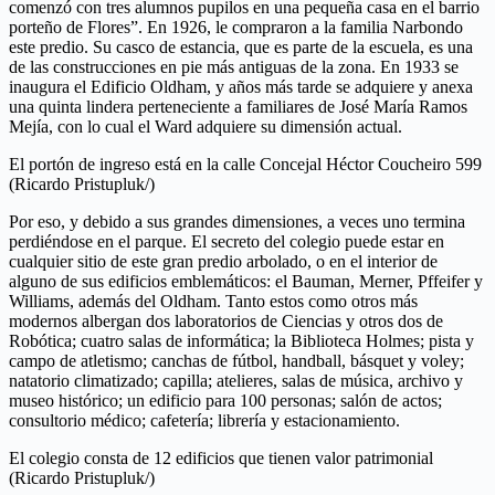
comenzó con tres alumnos pupilos en una pequeña casa en el barrio
porteño de Flores”. En 1926, le compraron a la familia Narbondo
este predio. Su casco de estancia, que es parte de la escuela, es una
de las construcciones en pie más antiguas de la zona. En 1933 se
inaugura el Edificio Oldham, y años más tarde se adquiere y anexa
una quinta lindera perteneciente a familiares de José María Ramos
Mejía, con lo cual el Ward adquiere su dimensión actual.
El portón de ingreso está en la calle Concejal Héctor Coucheiro 599
(Ricardo Pristupluk/)
Por eso, y debido a sus grandes dimensiones, a veces uno termina
perdiéndose en el parque. El secreto del colegio puede estar en
cualquier sitio de este gran predio arbolado, o en el interior de
alguno de sus edificios emblemáticos: el Bauman, Merner, Pffeifer y
Williams, además del Oldham. Tanto estos como otros más
modernos albergan dos laboratorios de Ciencias y otros dos de
Robótica; cuatro salas de informática; la Biblioteca Holmes; pista y
campo de atletismo; canchas de fútbol, handball, básquet y voley;
natatorio climatizado; capilla; atelieres, salas de música, archivo y
museo histórico; un edificio para 100 personas; salón de actos;
consultorio médico; cafetería; librería y estacionamiento.
El colegio consta de 12 edificios que tienen valor patrimonial
(Ricardo Pristupluk/)