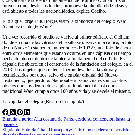
Colocación de la Piedra Fundamental del Edificio Oldham. Es un
proyecto que, desde sus inicios, promueve la pluralidad de ideas y
está abierto a todas las nacionalidades, explica Coelho.
El día que Jorge Luis Borges visitó la biblioteca del colegio Ward
(Gentileza Colegio Ward/)
Una vez recorrido el predio se vuelve al primer edificio, el Oldham,
donde en una de las vitrinas del pasillo se observa una canica, la foto
de un Nuevo Testamento, un periódico de 1932 y una foto de época,
entre otros elementos que estaban ocultos en una cápusla del tiempo
hecha de plomo, dentro de la piedra fundamental del edificio. Esa
cápsula fue abierta en el centenario de la fundación del colegio, en el
2013. Los objetos que contenía fueron llevados a la vitrina y
reemplazados por otros, salvo el ejemplar original del Nuevo
Testamento, que perdura. Nadie sabe ni sabrá cuáles son los otros
objetos que hay dentro de esa piedra fundamental hasta que el
tradicional Ward cumpla otros 100 años vida y se devele el misterio.
La capilla del colegio (Ricardo Pristupluk/)
Entrada
anterior
Alta costura de París, desde su concepción hasta la
pasarela
Siguiente
Entrada
Chau Houseparty: Epic Games cierra su servicio