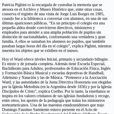
Patricia Pighini es la encargada de custodiar la memoria que se
atesora en el Archivo y Museo Histórico que, entre otras cosas,
conserva el registro de una visita de Jorge Luis Borges en 1985,
cuando fue a la biblioteca a conversar con alumnos, en una de sus
últimas apariciones públicas. “En un principio el colegio era una
pequeña aldea donde convivieron directivos, misioneros y
empleados para atender a una amplia población de pupilos sin
distinción de nacionalidades, conformando una verdadera y gran
familia. A ellos se sumaban los alumnos no pupilos, que también
pasaban largas horas del día en el colegio”, explica Pighini, mientras
muestra los objetos que se exhiben en el museo.
Hoy el Ward ofrece niveles Inicial, primario y secundario bilingüe.
Es mixto y de jornada completa. Además tiene Escuela Especial,
Bachillerato para Adultos, profesorados de Educación Física, Inglés
y Formación Básica Musical y escuelas deportivas de Handball,
Atletismo y Natación y las de Música. “Pertenece a la Asociación
Ward, y las autoridades de la Junta Directiva Honoraria son elegidas
por la Iglesia Metodista (en la Argentina desde 1836) y por la Iglesia
Discípulos de Cristo”, explica Coelho. Por lo tanto, la enseñanza se
inspira en los valores cristianos de sus iglesias fundadoras y recoge,
entre otros, los aportes de la pedagogía que traían los misioneros
norteamericanos. Una de las maestras estadounidenses que trajo
Domingo Faustino Sarmiento estuvo presente en el Acto de