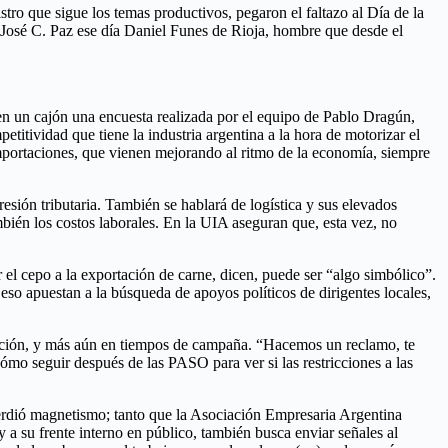
stro que sigue los temas productivos, pegaron el faltazo al Día de la
n José C. Paz ese día Daniel Funes de Rioja, hombre que desde el
n en un cajón una encuesta realizada por el equipo de Pablo Dragún,
titividad que tiene la industria argentina a la hora de motorizar el
mportaciones, que vienen mejorando al ritmo de la economía, siempre
resión tributaria. También se hablará de logística y sus elevados
bién los costos laborales. En la UIA aseguran que, esta vez, no
l cepo a la exportación de carne, dicen, puede ser “algo simbólico”.
so apuestan a la búsqueda de apoyos políticos de dirigentes locales,
osición, y más aún en tiempos de campaña. “Hacemos un reclamo, te
ómo seguir después de las PASO para ver si las restricciones a las
 perdió magnetismo; tanto que la Asociación Empresaria Argentina
 a su frente interno en público, también busca enviar señales al