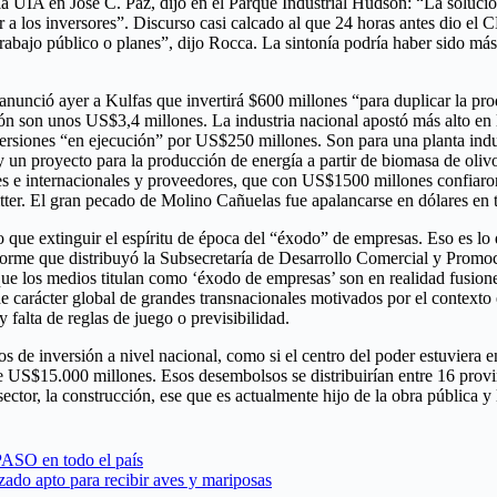
 la UIA en José C. Paz, dijo en el Parque Industrial Hudson: “La solució
ar a los inversores”. Discurso casi calcado al que 24 horas antes dio el
abajo público o planes”, dijo Rocca. La sintonía podría haber sido más
nunció ayer a Kulfas que invertirá $600 millones “para duplicar la prod
ón son unos US$3,4 millones. La industria nacional apostó más alto en l
rsiones “en ejecución” por US$250 millones. Son para una planta indus
un proyecto para la producción de energía a partir de biomasa de olivo
 e internacionales y proveedores, que con US$1500 millones confiaron 
witter. El gran pecado de Molino Cañuelas fue apalancarse en dólares en
ro que extinguir el espíritu de época del “éxodo” de empresas. Eso es l
nforme que distribuyó la Subsecretaría de Desarrollo Comercial y Promo
ue los medios titulan como ‘éxodo de empresas’ son en realidad fusione
 carácter global de grandes transnacionales motivados por el context
y falta de reglas de juego o previsibilidad.
de inversión a nivel nacional, como si el centro del poder estuviera en
 US$15.000 millones. Esos desembolsos se distribuirían entre 16 provin
ctor, la construcción, ese que es actualmente hijo de la obra pública y 
 PASO en todo el país
izado apto para recibir aves y mariposas