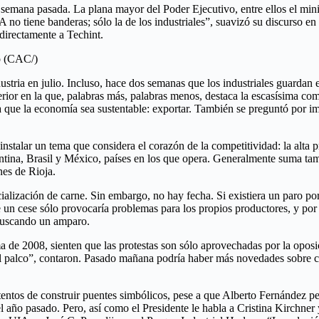
a semana pasada. La plana mayor del Poder Ejecutivo, entre ellos el mini
 no tiene banderas; sólo la de los industriales”, suavizó su discurso e
 directamente a Techint.
o (CAC/)
ndustria en julio. Incluso, hace dos semanas que los industriales guarda
or en la que, palabras más, palabras menos, destaca la escasísima compe
a que la economía sea sustentable: exportar. También se preguntó por i
nstalar un tema que considera el corazón de la competitividad: la alta p
ntina, Brasil y México, países en los que opera. Generalmente suma tam
nes de Rioja.
zación de carne. Sin embargo, no hay fecha. Si existiera un paro por e
un cese sólo provocaría problemas para los propios productores, y por e
a buscando un amparo.
ma de 2008, sienten que las protestas son sólo aprovechadas por la op
 el palco”, contaron. Pasado mañana podría haber más novedades sobre c
intentos de construir puentes simbólicos, pese a que Alberto Fernández
 año pasado. Pero, así como el Presidente le habla a Cristina Kirchner y