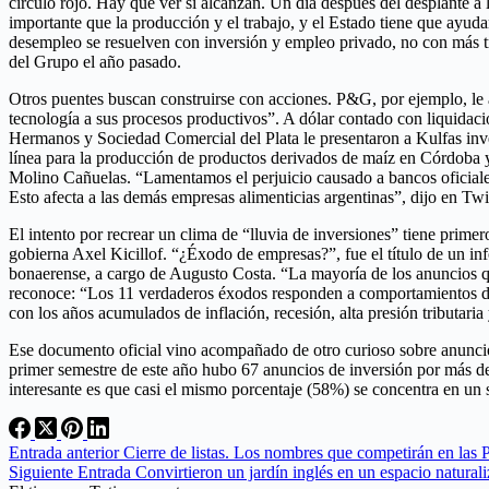
círculo rojo. Hay que ver si alcanzan. Un día después del desplante a
importante que la producción y el trabajo, y el Estado tiene que ayud
desempleo se resuelven con inversión y empleo privado, no con más tr
del Grupo el año pasado.
Otros puentes buscan construirse con acciones. P&G, por ejemplo, le a
tecnología a sus procesos productivos”. A dólar contado con liquidaci
Hermanos y Sociedad Comercial del Plata le presentaron a Kulfas inve
línea para la producción de productos derivados de maíz en Córdoba y 
Molino Cañuelas. “Lamentamos el perjuicio causado a bancos oficiales
Esto afecta a las demás empresas alimenticias argentinas”, dijo en T
El intento por recrear un clima de “lluvia de inversiones” tiene prime
gobierna Axel Kicillof. “¿Éxodo de empresas?”, fue el título de un i
bonaerense, a cargo de Augusto Costa. “La mayoría de los anuncios q
reconoce: “Los 11 verdaderos éxodos responden a comportamientos de
con los años acumulados de inflación, recesión, alta presión tributaria 
Ese documento oficial vino acompañado de otro curioso sobre anuncios 
primer semestre de este año hubo 67 anuncios de inversión por más de
interesante es que casi el mismo porcentaje (58%) se concentra en un se
Entrada
anterior
Cierre de listas. Los nombres que competirán en las
Siguiente
Entrada
Convirtieron un jardín inglés en un espacio natural