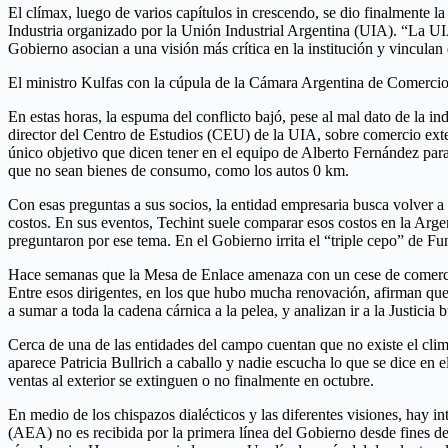
El clímax, luego de varios capítulos in crescendo, se dio finalmente l
Industria organizado por la Unión Industrial Argentina (UIA). “La UIA
Gobierno asocian a una visión más crítica en la institución y vinculan
El ministro Kulfas con la cúpula de la Cámara Argentina de Comerci
En estas horas, la espuma del conflicto bajó, pese al mal dato de la i
director del Centro de Estudios (CEU) de la UIA, sobre comercio exteri
único objetivo que dicen tener en el equipo de Alberto Fernández par
que no sean bienes de consumo, como los autos 0 km.
Con esas preguntas a sus socios, la entidad empresaria busca volver a i
costos. En sus eventos, Techint suele comparar esos costos en la Arge
preguntaron por ese tema. En el Gobierno irrita el “triple cepo” de Fu
Hace semanas que la Mesa de Enlace amenaza con un cese de comerciali
Entre esos dirigentes, en los que hubo mucha renovación, afirman que 
a sumar a toda la cadena cárnica a la pelea, y analizan ir a la Justici
Cerca de una de las entidades del campo cuentan que no existe el cli
aparece Patricia Bullrich a caballo y nadie escucha lo que se dice en
ventas al exterior se extinguen o no finalmente en octubre.
En medio de los chispazos dialécticos y las diferentes visiones, hay 
(AEA) no es recibida por la primera línea del Gobierno desde fines del