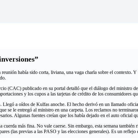
 inversiones”
reunión había sido corta, liviana, una vaga charla sobre el contexto. Y 
ado.
o (CAC) publicado en su portal detalló que el diálogo del ministro de
mportaciones y los cupos a las tarjetas de crédito de los consumidores 
zó. Llegó a oídos de Kulfas anoche. El hecho derivó en un llamado ofici
que se le entregó al ministro en una carpeta. Los reclamos no terminaron
rios. Algunas fuentes creían que los había dejado en el auto oficial que
na cuerda más fina. No vale caerse. Sin embargo, esta semana también r
ares (las previas a las PASO y las elecciones generales). Es un reflejo 