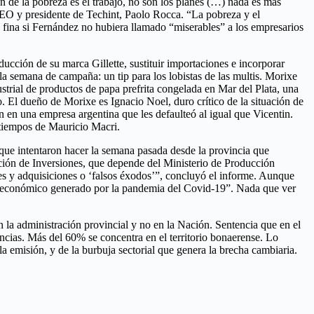
n de la pobreza es el trabajo, no son los planes (…) nada es más
 CEO y presidente de Techint, Paolo Rocca. “La pobreza y el
 fina si Fernández no hubiera llamado “miserables” a los empresarios
ucción de su marca Gillette, sustituir importaciones e incorporar
a semana de campaña: un tip para los lobistas de las multis. Morixe
trial de productos de papa prefrita congelada en Mar del Plata, una
. El dueño de Morixe es Ignacio Noel, duro crítico de la situación de
en una empresa argentina que les defaulteó al igual que Vicentin.
 tiempos de Mauricio Macri.
o que intentaron hacer la semana pasada desde la provincia que
ción de Inversiones, que depende del Ministerio de Producción
s y adquisiciones o ‘falsos éxodos’”, concluyó el informe. Aunque
o económico generado por la pandemia del Covid-19”. Nada que ver
 la administración provincial y no en la Nación. Sentencia que en el
cias. Más del 60% se concentra en el territorio bonaerense. Lo
la emisión, y de la burbuja sectorial que genera la brecha cambiaria.