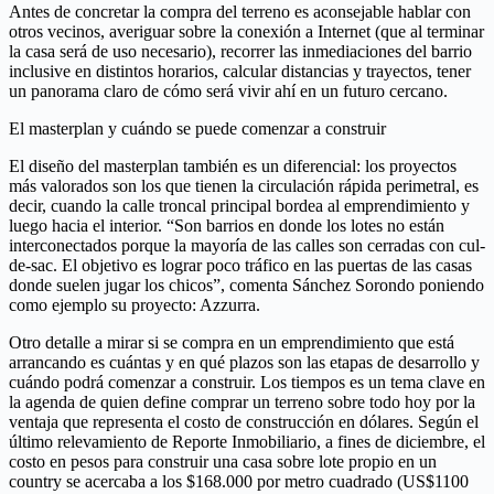
Antes de concretar la compra del terreno es aconsejable hablar con
otros vecinos, averiguar sobre la conexión a Internet (que al terminar
la casa será de uso necesario), recorrer las inmediaciones del barrio
inclusive en distintos horarios, calcular distancias y trayectos, tener
un panorama claro de cómo será vivir ahí en un futuro cercano.
El masterplan y cuándo se puede comenzar a construir
El diseño del masterplan también es un diferencial: los proyectos
más valorados son los que tienen la circulación rápida perimetral, es
decir, cuando la calle troncal principal bordea al emprendimiento y
luego hacia el interior. “Son barrios en donde los lotes no están
interconectados porque la mayoría de las calles son cerradas con cul-
de-sac. El objetivo es lograr poco tráfico en las puertas de las casas
donde suelen jugar los chicos”, comenta Sánchez Sorondo poniendo
como ejemplo su proyecto: Azzurra.
Otro detalle a mirar si se compra en un emprendimiento que está
arrancando es cuántas y en qué plazos son las etapas de desarrollo y
cuándo podrá comenzar a construir. Los tiempos es un tema clave en
la agenda de quien define comprar un terreno sobre todo hoy por la
ventaja que representa el costo de construcción en dólares. Según el
último relevamiento de Reporte Inmobiliario, a fines de diciembre, el
costo en pesos para construir una casa sobre lote propio en un
country se acercaba a los $168.000 por metro cuadrado (US$1100