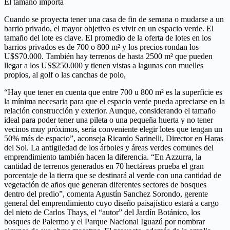
El tamaño importa
Cuando se proyecta tener una casa de fin de semana o mudarse a un
barrio privado, el mayor objetivo es vivir en un espacio verde. El
tamaño del lote es clave. El promedio de la oferta de lotes en los
barrios privados es de 700 o 800 m² y los precios rondan los
U$S70.000. También hay terrenos de hasta 2500 m² que pueden
llegar a los US$250.000 y tienen vistas a lagunas con muelles
propios, al golf o las canchas de polo,
“Hay que tener en cuenta que entre 700 u 800 m² es la superficie es
la mínima necesaria para que el espacio verde pueda apreciarse en la
relación construcción y exterior. Aunque, considerando el tamaño
ideal para poder tener una pileta o una pequeña huerta y no tener
vecinos muy próximos, sería conveniente elegir lotes que tengan un
50% más de espacio”, aconseja Ricardo Sarinelli, Director en Haras
del Sol. La antigüedad de los árboles y áreas verdes comunes del
emprendimiento también hacen la diferencia. “En Azzurra, la
cantidad de terrenos generados en 70 hectáreas prueba el gran
porcentaje de la tierra que se destinará al verde con una cantidad de
vegetación de años que generan diferentes sectores de bosques
dentro del predio”, comenta Agustín Sanchez Sorondo, gerente
general del emprendimiento cuyo diseño paisajístico estará a cargo
del nieto de Carlos Thays, el “autor” del Jardín Botánico, los
bosques de Palermo y el Parque Nacional Iguazú por nombrar