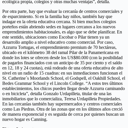
ecológica propia, colegios y otras muchas ventajas”, detalla.
Por otra parte, hay que evaluar la cercanía de centros comerciales y
de esparcimiento. Si en la familia hay niños, también hay que
indagar en la oferta educativa cercana. Si bien muchos colegios
porteños están abriendo sedes en lugares cercanos a los nuevos
emprendimientos habitacionales, es algo que se debe planificar. En
este sentido, ubicaciones como Escobar o Pilar tienen ya un
desarrollo amplio a nivel educativo como comercial. Por caso,
Azzurra Tortugas, el emprendimiento premium de 70 hectáreas,
ubicado en el kilómetro 38 del ramal Pilar de la Panamericana en
donde los lotes se ofrecen desde los US$80.000 (con la posibilidad
de pagarlos financiados con un anticipo de 35 por ciento y el saldo
en 12, 18 y 24 cuotas), está rodeado de una oferta educativa de alto
nivel en un radio de 15 cuadras: en sus inmediaciones funcionan el
St. Catherine´s Moorlands School, el Godspell, el Oakhill School, el
Bedes Grammar School y el Lincoln College. “A estos tres últimos
establecimientos, los chicos pueden llegar desde Azzurra caminando
o en bicicleta”, detalla Gonzalo Urdapilleta, titular de una las
inmobiliarios que lo comercializa, Teresa Urdapilleta Propiedades.
En las cercanías también hay supermercados y centros comerciales
como Las Piedras. Otra de las zonas que en los últimos años creció
de manera exponencial y es seguida de cerca por quienes buscan un
nuevo hogar es Canning.