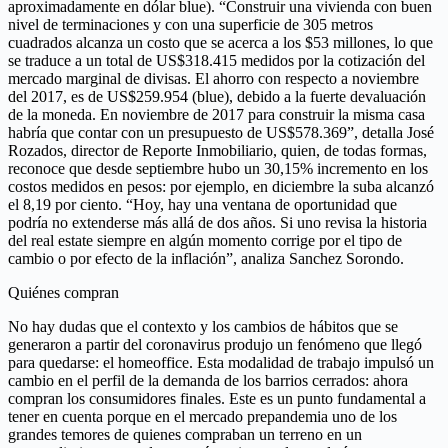
aproximadamente en dólar blue). “Construir una vivienda con buen
nivel de terminaciones y con una superficie de 305 metros
cuadrados alcanza un costo que se acerca a los $53 millones, lo que
se traduce a un total de US$318.415 medidos por la cotización del
mercado marginal de divisas. El ahorro con respecto a noviembre
del 2017, es de US$259.954 (blue), debido a la fuerte devaluación
de la moneda. En noviembre de 2017 para construir la misma casa
habría que contar con un presupuesto de US$578.369”, detalla José
Rozados, director de Reporte Inmobiliario, quien, de todas formas,
reconoce que desde septiembre hubo un 30,15% incremento en los
costos medidos en pesos: por ejemplo, en diciembre la suba alcanzó
el 8,19 por ciento. “Hoy, hay una ventana de oportunidad que
podría no extenderse más allá de dos años. Si uno revisa la historia
del real estate siempre en algún momento corrige por el tipo de
cambio o por efecto de la inflación”, analiza Sanchez Sorondo.
Quiénes compran
No hay dudas que el contexto y los cambios de hábitos que se
generaron a partir del coronavirus produjo un fenómeno que llegó
para quedarse: el homeoffice. Esta modalidad de trabajo impulsó un
cambio en el perfil de la demanda de los barrios cerrados: ahora
compran los consumidores finales. Este es un punto fundamental a
tener en cuenta porque en el mercado prepandemia uno de los
grandes temores de quienes compraban un terreno en un