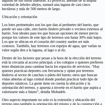
algunas de sus obras maestras. El proyecto, además de la amplia
variedad de árboles añejos, sumará una laguna de casi cinco
hectáreas y más de 500 metros de largo.
Ubicación y orientación
Los lotes perimetrales son los que dan al perímetro del barrio, que
puede ser una calle, otro barrio lindero privado o vecinos externos al
barrio. Son ideales para los que buscan opciones de menor precio
porque los valores de este tipo de terrenos son hasta 30% más bajos.
Los que se ubican en el corazón del country suelen ser más
costosos. También, hay terrenos con espejos de agua, que varían su
valor según den a la laguna, al lago o al río.
Dentro de los factores que pesan a la hora de la elección del terreno
está la cercanía al acceso principal, a los colegios o quienes prefieren
tener distancias para caminar hacia los espacios de servicios. “Hay
quienes practican deportes con frecuencia y optan por terrenos
linderos al sector de canchas o pileta del barrio; otros que buscan
vistas abiertas al lago central donde puedan practicar todo tipo de
deportes náuticos. La gente tiene en cuenta la ubicación y la
orientación del terreno, y apuesta a invertir en el barrio que aspira a
valorizarse más a futuro”, detalla Mohadeb.
Otro aspecto importante no solo es la extensión y ubicación del
terreno sino también la orientación del mismo y de la construcción a