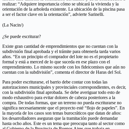
realizar: “Adquiere importancia cómo se ubicará la vivienda y la
orientación de la arboleda existente. La ubicación de la piscina pasa
a ser el factor clave en la orientación”, advierte Sarinelli.
(La Nacin/)
¿Se puede escriturar?
Existe gran cantidad de emprendimientos que no cuentan con la
subdivisión final aprobada y el trámite para obtenerla tarda varios
años. “En un principio el comprador del lote no es el propietario
formal y está a merced de lo que suceda en ese plazo con el
emprendimiento. Lo mismo sucede con los fideicomisos que aún no
cuentan con la subdivisión”, comenta el director de Haras del Sol.
Para poder escriturarse, el barrio debe contar con todas las
autorizaciones municipales y provinciales correspondientes, es decir,
con la subdivisión final aprobada. Se debe averiguar todo esto de
modo exhaustivo para evitar dolores de cabeza posteriores a la
compra. De todas formas, que un terreno no pueda escriturarse no
significa necesariamente que el proyecto esté “flojo de papeles”. En
la mayoría de los casos son temas burocráticos que datan de años:
los desarrolladores aseguran que la tramitación puede demandar
hasta ocho años. Este es un tema que preocupa tanto al sector como
al Gobierno de la Provincia de Buenos Aires que trabaja en