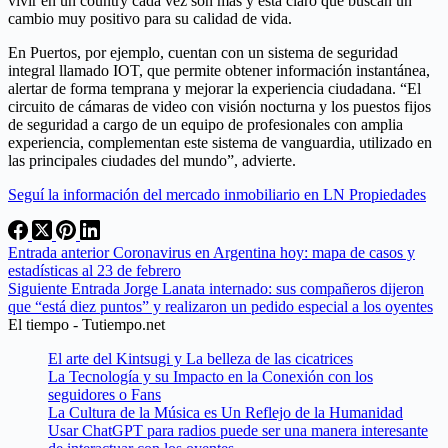
vivir en un country cada vez son más y está claro que buscan un
cambio muy positivo para su calidad de vida.
En Puertos, por ejemplo, cuentan con un sistema de seguridad
integral llamado IOT, que permite obtener información instantánea,
alertar de forma temprana y mejorar la experiencia ciudadana. “El
circuito de cámaras de video con visión nocturna y los puestos fijos
de seguridad a cargo de un equipo de profesionales con amplia
experiencia, complementan este sistema de vanguardia, utilizado en
las principales ciudades del mundo”, advierte.
Seguí la información del mercado inmobiliario en LN Propiedades
Entrada
anterior
Coronavirus en Argentina hoy: mapa de casos y
estadísticas al 23 de febrero
Siguiente
Entrada
Jorge Lanata internado: sus compañeros dijeron
que “está diez puntos” y realizaron un pedido especial a los oyentes
El tiempo - Tutiempo.net
El arte del Kintsugi y La belleza de las cicatrices
La Tecnología y su Impacto en la Conexión con los
seguidores o Fans
La Cultura de la Música es Un Reflejo de la Humanidad
Usar ChatGPT para radios puede ser una manera interesante