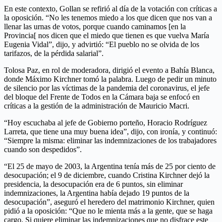
En este contexto, Gollan se refirió al día de la votación con críticas a
la oposición. “No les tenemos miedo a los que dicen que nos van a
llenar las urnas de votos, porque cuando caminamos [en la
Provincia[ nos dicen que el miedo que tienen es que vuelva María
Eugenia Vidal”, dijo, y advirtió: “El pueblo no se olvida de los
tarifazos, de la pérdida salarial”.
Tolosa Paz, en rol de moderadora, dirigió el evento a Bahía Blanca,
donde Máximo Kirchner tomó la palabra. Luego de pedir un minuto
de silencio por las víctimas de la pandemia del coronavirus, el jefe
del bloque del Frente de Todos en la Cámara baja se enfocó en
críticas a la gestión de la administración de Mauricio Macri.
“Hoy escuchaba al jefe de Gobierno porteño, Horacio Rodríguez
Larreta, que tiene una muy buena idea”, dijo, con ironía, y continuó:
“Siempre la misma: eliminar las indemnizaciones de los trabajadores
cuando son despedidos”.
“El 25 de mayo de 2003, la Argentina tenía más de 25 por ciento de
desocupación; el 9 de diciembre, cuando Cristina Kirchner dejó la
presidencia, la desocupación era de 6 puntos, sin eliminar
indemnizaciones, la Argentina había dejado 19 puntos de la
desocupación”, aseguró el heredero del matrimonio Kirchner, quien
pidió a la oposición: “Que no le mienta más a la gente, que se haga
cargo. Si quiere eliminar las indemnizaciones que no disfrace este