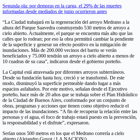
Segunda ola: por demoras en la carga, el 29% de las muertes
informadas desde mediados de junio ocurrieron antes
“La Ciudad trabajará en la regeneración del arroyo Medrano a la
altura del Parque Saavedra construyendo 530 metros de arroyo a
cielo abierto. Actualmente, el parque se encuentra más alto que las
calles que lo rodean; por eso la obra permitirá cambiar la pendiente
de la superficie y generar un efecto positivo en la mitigación de
inundaciones. Más de 200.000 vecinos del barrio se verán
beneficiados y 75.000 tendrán un arroyo a cielo abierto a menos de
10 cuadras de su casa”, indicaron desde el gobierno porteño.
La Capital está atravesada por diferentes arroyos subterráneos.
Desde su fundación hasta hoy, creció y se transformó. De este
modo, disminuyó la superficie permeable dando lugar a más
espacios asfaltados. Por este motivo, señalan desde el Ejecutivo
porteño, hace más de 20 años que se trabaja sobre el Plan Hidráulico
de la Ciudad de Buenos Aires, conformado por un conjunto de
obras, programas y acciones que tienen como objetivo reducir el
impacto de las inundaciones. “A fin de recuperar la relación entre las
personas y el agua, el foco de trabajo estará puesto en la prevención,
la responsabilidad y el disfrute”, expresaron.
Serían unos 500 metros en los que el Medrano correría a cielo
abierto (Alejandro Guyot / LA NACION/)