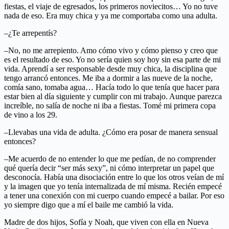
fiestas, el viaje de egresados, los primeros noviecitos… Yo no tuve
nada de eso. Era muy chica y ya me comportaba como una adulta.
–¿Te arrepentís?
–No, no me arrepiento. Amo cómo vivo y cómo pienso y creo que
es el resultado de eso. Yo no sería quien soy hoy sin esa parte de mi
vida. Aprendí a ser responsable desde muy chica, la disciplina que
tengo arrancó entonces. Me iba a dormir a las nueve de la noche,
comía sano, tomaba agua… Hacía todo lo que tenía que hacer para
estar bien al día siguiente y cumplir con mi trabajo. Aunque parezca
increíble, no salía de noche ni iba a fiestas. Tomé mi primera copa
de vino a los 29.
–Llevabas una vida de adulta. ¿Cómo era posar de manera sensual
entonces?
–Me acuerdo de no entender lo que me pedían, de no comprender
qué quería decir “ser más sexy”, ni cómo interpretar un papel que
desconocía. Había una disociación entre lo que los otros veían de mí
y la imagen que yo tenía internalizada de mí misma. Recién empecé
a tener una conexión con mi cuerpo cuando empecé a bailar. Por eso
yo siempre digo que a mí el baile me cambió la vida.
Madre de dos hijos, Sofía y Noah, que viven con ella en Nueva