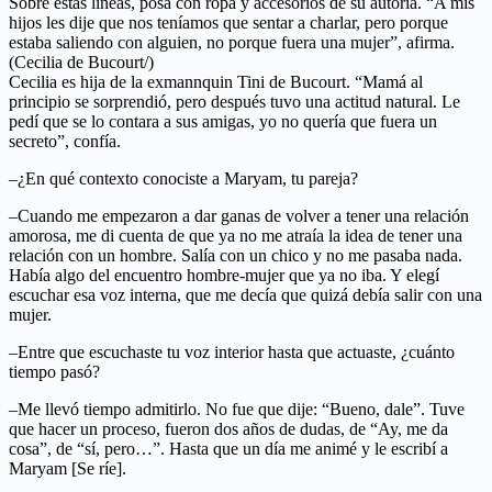
Sobre estas líneas, posa con ropa y accesorios de su autoría. “A mis
hijos les dije que nos teníamos que sentar a charlar, pero porque
estaba saliendo con alguien, no porque fuera una mujer”, afirma.
(Cecilia de Bucourt/)
Cecilia es hija de la exmannquin Tini de Bucourt. “Mamá al
principio se sorprendió, pero después tuvo una actitud natural. Le
pedí que se lo contara a sus amigas, yo no quería que fuera un
secreto”, confía.
–¿En qué contexto conociste a Maryam, tu pareja?
–Cuando me empezaron a dar ganas de volver a tener una relación
amorosa, me di cuenta de que ya no me atraía la idea de tener una
relación con un hombre. Salía con un chico y no me pasaba nada.
Había algo del encuentro hombre-mujer que ya no iba. Y elegí
escuchar esa voz interna, que me decía que quizá debía salir con una
mujer.
–Entre que escuchaste tu voz interior hasta que actuaste, ¿cuánto
tiempo pasó?
–Me llevó tiempo admitirlo. No fue que dije: “Bueno, dale”. Tuve
que hacer un proceso, fueron dos años de dudas, de “Ay, me da
cosa”, de “sí, pero…”. Hasta que un día me animé y le escribí a
Maryam [Se ríe].