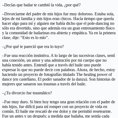
–Decías que bailar te cambió la vida, ¿por qué?
–Divorciarme del padre de mis hijos fue muy doloroso. Estaba sola,
lejos de mi familia y mis hijos eran chicos. Hacía tiempo que quería
hacer algo para mí y alguien me había dicho que el pole-dancing no
sólo era divertido, sino que además era un gran entrenamiento físico
y la comunidad de bailarinas era abierta y empática. Ya en la primera
clase, dije: “Esto es lo mío”.
–¿Por qué te pareció que era lo tuyo?
–Fue una reacción instintiva. A lo largo de las sucesivas clases, sentí
una conexión, un amor y una admiración por mi cuerpo que no
había tenido antes. Entendí que a través del baile uno puede
expresar lo que no puede decir con palabras. Ahora, de hecho, estoy
haciendo un proyecto de fotografías titulado The healing power of
dance (en castellano, El poder sanador de la danza). Son historias de
mujeres que sanaron sus traumas a través del baile.
–¿Tu divorcio fue traumático?
–Fue muy duro. Si bien hoy tengo una gran relación con el padre de
mis hijos, fue difícil para mí romper con un proyecto de vida en
común. El baile me rescató de ese dolor y me permitió resetearme.
Fue un antes y un después: a medida que bailaba, me sentía cada