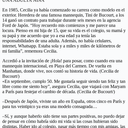
UNA ADULTA NIÑA
En 1985, Cecilia ya había comenzado su carrera como modelo en el
exterior. Heredera de una famosa mannequin, Tini de Bucourt, a los
14 ganó un contrato para trabajar durante seis meses en la agencia
Ford de Japón. “Hoy recuerdo mis comienzos y me parece una
locura. Pienso en mi hija de 15, que su vida es el colegio, su mamá y
su papá y me acuerdo que yo a esa edad ya tenía las
responsabilidades de una adulta. Además, no había celulares,
internet, Whatsapp. Estaba sola y a miles y miles de kilómetros de
mi familia”, rememora Cecilia.
Accedió a la invitación de ¡Hola! para posar, como cuando era una
mannequin internacional, en Playa del Carmen. De vuelta en
Manhattan, donde vive, nos contó su historia de vida. (Cecilia de
Bucourt/)
«En septiembre, cumplo 50. Me gustaría seguir siendo tan feliz y tan
libre como me siento hoy”, asegura Cecilia, que viajará con Maryam
a París para festejar el cambio de década. (Cecilia de Bucourt/)
–Después de Japón, viviste un año en España, otros cinco en París y
para tus veintipico ya eras una modelo consagrada…
–Sí, y aunque haberlo sido tiene sus partes positivas, no puedo dejar
de pensar en cómo habría sido mi vida si las cosas hubieran sido
distintas. Haber ido al colegio, pasar más tiempo con mis amigas, las