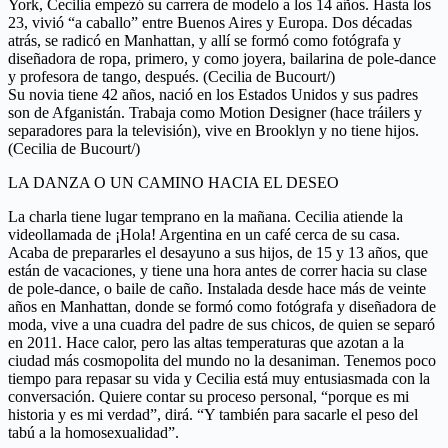
York, Cecilia empezó su carrera de modelo a los 14 años. Hasta los
23, vivió “a caballo” entre Buenos Aires y Europa. Dos décadas
atrás, se radicó en Manhattan, y allí se formó como fotógrafa y
diseñadora de ropa, primero, y como joyera, bailarina de pole-dance
y profesora de tango, después. (Cecilia de Bucourt/)
Su novia tiene 42 años, nació en los Estados Unidos y sus padres
son de Afganistán. Trabaja como Motion Designer (hace tráilers y
separadores para la televisión), vive en Brooklyn y no tiene hijos.
(Cecilia de Bucourt/)
LA DANZA O UN CAMINO HACIA EL DESEO
La charla tiene lugar temprano en la mañana. Cecilia atiende la
videollamada de ¡Hola! Argentina en un café cerca de su casa.
Acaba de prepararles el desayuno a sus hijos, de 15 y 13 años, que
están de vacaciones, y tiene una hora antes de correr hacia su clase
de pole-dance, o baile de caño. Instalada desde hace más de veinte
años en Manhattan, donde se formó como fotógrafa y diseñadora de
moda, vive a una cuadra del padre de sus chicos, de quien se separó
en 2011. Hace calor, pero las altas temperaturas que azotan a la
ciudad más cosmopolita del mundo no la desaniman. Tenemos poco
tiempo para repasar su vida y Cecilia está muy entusiasmada con la
conversación. Quiere contar su proceso personal, “porque es mi
historia y es mi verdad”, dirá. “Y también para sacarle el peso del
tabú a la homosexualidad”.