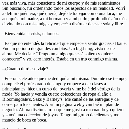
vez más viva, más consciente de mi cuerpo y de mis sentimientos.
Sin buscarlo, fui ordenando todos los aspectos de mi realidad. Volví
a definir quién era, qué quería, dejé de trabajar como una loca, me
acerqué a mi madre, a mi hermano y a mi padre, profundicé aún más
el vínculo con mis amigas y empecé a disfrutar de estar sola y libre.
–Bienvenida la crisis, entonces.
–Es que no entendés la felicidad que empecé a sentir gracias al baile.
Fue un período de grandes cambios. Un big-bang, visto desde
ahora. Me decían: “Tengo un amigo que está soltero y quiere
conocerte” y yo, cero interés. Estaba en un trip conmigo misma.
–¿Cuánto duró ese viaje?
–Fueron siete años que me dediqué a mí misma. Durante ese tiempo,
completé el profesorado de tango y empecé a dar clases a
principiantes, hice un curso de joyería y me bajé del vértigo de la
moda. Yo hacía y vendía cuatro colecciones de ropa al año a
Bloomingdale’s, Saks y Barney’s. Me cansé de las entregas y de
correr para los clientes. Abrí mi página web y cambié mi plan de
negocio. Ahora diseño la ropa que me gusta a mí cuando yo quiero
y sumé una colección de joyas. Tengo mi grupo de clientas y me
manejo de boca en boca.