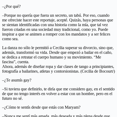
–¿Por qué?
–Porque no quería que fuera un secreto, un tabú. Por eso, cuando
me ofreciste hacer este reportaje, acepté. Quizás, haya personas que
se sientan identificadas con una historia como la mía, que tal vez
fueron criadas en una sociedad muy tradicional, como yo. Puede
inspirar a que se animen a romper con los mandatos y a ser felices
como sea.
La danza no sólo le permitió a Cecilia superar su divorcio, sino que,
además, transformó su vida. Desde que empezó a bailar en el caño,
se dedica a retratar el cuerpo humano y su movimiento. “Me
fascina”, cuenta.
Ahora, además de diseñar ropa y dar clases de tango a principiantes,
fotografía a bailarines, atletas y contorsionistas. (Cecilia de Bocourt/)
–¿Te asumís gay?
–Si tuviera que definirlo, te diría que me considero gay, en el sentido
de que no tengo interés en volver a estar con un hombre, pero en el
futuro no sé.
–¿Cómo te sentís desde que estás con Maryam?
–Nunca me sentí más amada, más deseada y más plena desde que