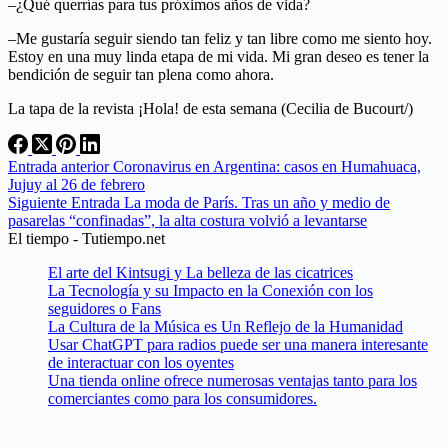
–¿Qué querrías para tus próximos años de vida?
–Me gustaría seguir siendo tan feliz y tan libre como me siento hoy.
Estoy en una muy linda etapa de mi vida. Mi gran deseo es tener la
bendición de seguir tan plena como ahora.
La tapa de la revista ¡Hola! de esta semana (Cecilia de Bucourt/)
Entrada
anterior
Coronavirus en Argentina: casos en Humahuaca,
Jujuy al 26 de febrero
Siguiente
Entrada
La moda de París. Tras un año y medio de
pasarelas “confinadas”, la alta costura volvió a levantarse
El tiempo - Tutiempo.net
El arte del Kintsugi y La belleza de las cicatrices
La Tecnología y su Impacto en la Conexión con los
seguidores o Fans
La Cultura de la Música es Un Reflejo de la Humanidad
Usar ChatGPT para radios puede ser una manera interesante
de interactuar con los oyentes
Una tienda online ofrece numerosas ventajas tanto para los
comerciantes como para los consumidores.