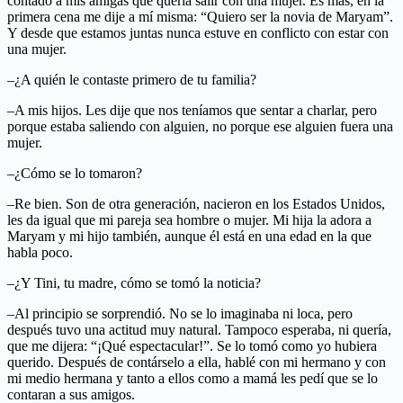
contado a mis amigas que quería salir con una mujer. Es más, en la
primera cena me dije a mí misma: “Quiero ser la novia de Maryam”.
Y desde que estamos juntas nunca estuve en conflicto con estar con
una mujer.
–¿A quién le contaste primero de tu familia?
–A mis hijos. Les dije que nos teníamos que sentar a charlar, pero
porque estaba saliendo con alguien, no porque ese alguien fuera una
mujer.
–¿Cómo se lo tomaron?
–Re bien. Son de otra generación, nacieron en los Estados Unidos,
les da igual que mi pareja sea hombre o mujer. Mi hija la adora a
Maryam y mi hijo también, aunque él está en una edad en la que
habla poco.
–¿Y Tini, tu madre, cómo se tomó la noticia?
–Al principio se sorprendió. No se lo imaginaba ni loca, pero
después tuvo una actitud muy natural. Tampoco esperaba, ni quería,
que me dijera: “¡Qué espectacular!”. Se lo tomó como yo hubiera
querido. Después de contárselo a ella, hablé con mi hermano y con
mi medio hermana y tanto a ellos como a mamá les pedí que se lo
contaran a sus amigos.