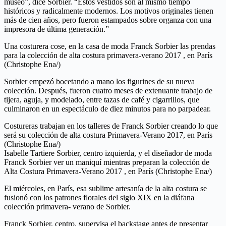
museo”, dice Sorbier. “Estos vestidos son al mismo tiempo
históricos y radicalmente modernos. Los motivos originales tienen
más de cien años, pero fueron estampados sobre organza con una
impresora de última generación.”
Una costurera cose, en la casa de moda Franck Sorbier las prendas
para la colección de alta costura primavera-verano 2017 , en París
(Christophe Ena/)
Sorbier empezó bocetando a mano los figurines de su nueva
colección. Después, fueron cuatro meses de extenuante trabajo de
tijera, aguja, y modelado, entre tazas de café y cigarrillos, que
culminaron en un espectáculo de diez minutos para no parpadear.
Costureras trabajan en los talleres de Franck Sorbier creando lo que
será su colección de alta costura Primavera-Verano 2017, en París
(Christophe Ena/)
Isabelle Tartiere Sorbier, centro izquierda, y el diseñador de moda
Franck Sorbier ver un maniquí mientras preparan la colección de
Alta Costura Primavera-Verano 2017 , en París (Christophe Ena/)
El miércoles, en París, esa sublime artesanía de la alta costura se
fusionó con los patrones florales del siglo XIX en la diáfana
colección primavera- verano de Sorbier.
Franck Sorbier, centro, supervisa el backstage antes de presentar