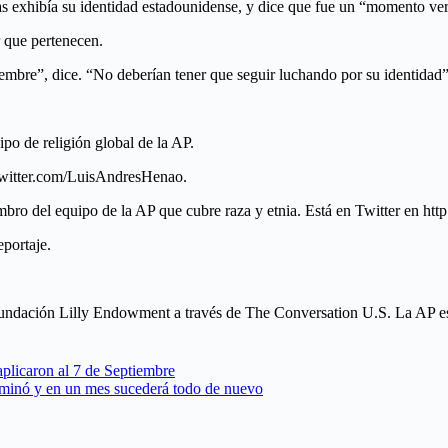
as exhibía su identidad estadounidense, y dice que fue un “momento v
r que pertenecen.
iembre”, dice. “No deberían tener que seguir luchando por su identidad”
po de religión global de la AP.
//twitter.com/LuisAndresHenao.
ro del equipo de la AP que cubre raza y etnia. Está en Twitter en http:
portaje.
 fundación Lilly Endowment a través de The Conversation U.S. La AP es
plicaron al 7 de Septiembre
terminó y en un mes sucederá todo de nuevo