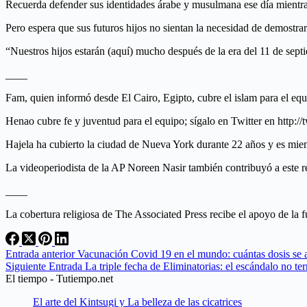
Recuerda defender sus identidades árabe y musulmana ese día mientr
Pero espera que sus futuros hijos no sientan la necesidad de demostra
“Nuestros hijos estarán (aquí) mucho después de la era del 11 de sept
____
Fam, quien informó desde El Cairo, Egipto, cubre el islam para el equi
Henao cubre fe y juventud para el equipo; sígalo en Twitter en http:
Hajela ha cubierto la ciudad de Nueva York durante 22 años y es miemb
La videoperiodista de la AP Noreen Nasir también contribuyó a este re
____
La cobertura religiosa de The Associated Press recibe el apoyo de la
Entrada
anterior
Vacunación Covid 19 en el mundo: cuántas dosis se a
Siguiente
Entrada
La triple fecha de Eliminatorias: el escándalo no 
El tiempo - Tutiempo.net
El arte del Kintsugi y La belleza de las cicatrices