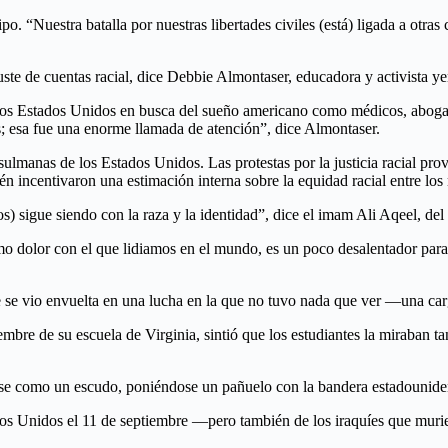
po. “Nuestra batalla por nuestras libertades civiles (está) ligada a otr
ajuste de cuentas racial, dice Debbie Almontaser, educadora y activista
a los Estados Unidos en busca del sueño americano como médicos, aboga
; esa fue una enorme llamada de atención”, dice Almontaser.
lmanas de los Estados Unidos. Las protestas por la justicia racial pro
 incentivaron una estimación interna sobre la equidad racial entre los
 sigue siendo con la raza y la identidad”, dice el imam Ali Aqeel, d
o dolor con el que lidiamos en el mundo, es un poco desalentador para
 se vio envuelta en una lucha en la que no tuvo nada que ver —una car
e de su escuela de Virginia, sintió que los estudiantes la miraban tan 
se como un escudo, poniéndose un pañuelo con la bandera estadouniden
os Unidos el 11 de septiembre —pero también de los iraquíes que muri