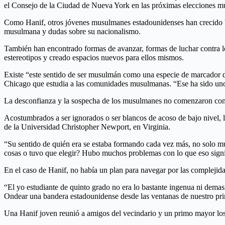
el Consejo de la Ciudad de Nueva York en las próximas elecciones mu
Como Hanif, otros jóvenes musulmanes estadounidenses han crecido ba
musulmana y dudas sobre su nacionalismo.
También han encontrado formas de avanzar, formas de luchar contra los
estereotipos y creado espacios nuevos para ellos mismos.
Existe “este sentido de ser musulmán como una especie de marcador d
Chicago que estudia a las comunidades musulmanas. “Ese ha sido uno 
La desconfianza y la sospecha de los musulmanes no comenzaron con e
Acostumbrados a ser ignorados o ser blancos de acoso de bajo nivel, 
de la Universidad Christopher Newport, en Virginia.
“Su sentido de quién era se estaba formando cada vez más, no solo
cosas o tuvo que elegir? Hubo muchos problemas con lo que eso signi
En el caso de Hanif, no había un plan para navegar por las complejid
“El yo estudiante de quinto grado no era lo bastante ingenua ni dema
Ondear una bandera estadounidense desde las ventanas de nuestro pr
Una Hanif joven reunió a amigos del vecindario y un primo mayor los 