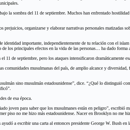
nicipales.
jo la sombra del 11 de septiembre. Muchos han enfrentado hostilidad y
 prejuicios, organizarse y elaborar narrativas personales matizadas sob
e identidad importante, independientemente de tu relación con el isla
de los principales efectos en la vida de las personas… ha dado forma a
l 11 de septiembre, pero los ataques intensificaron dramáticamente es
las comunidades musulmanas del país, de amplio alcance y diversidad, f
 musulmán sino musulmán estadounidense”, dice. “¿Qué lo distinguió 
ficó”.
ades de esa época.
siado joven para saber que los musulmanes están en peligro”, escribió m
imer piso no me hizo más estadounidense. Nacer en Brooklyn no me hi
ayudó a escribir una carta al entonces presidente George W. Bush en l