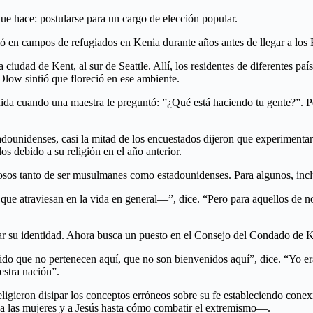
e hace: postularse para un cargo de elección popular.
ió en campos de refugiados en Kenia durante años antes de llegar a los
iudad de Kent, al sur de Seattle. Allí, los residentes de diferentes país
Olow sintió que floreció en ese ambiente.
ida cuando una maestra le preguntó: ”¿Qué está haciendo tu gente?”. Pe
unidenses, casi la mitad de los encuestados dijeron que experimentaro
s debido a su religión en el año anterior.
osos tanto de ser musulmanes como estadounidenses. Para algunos, inclu
 atraviesan en la vida en general—”, dice. “Pero para aquellos de noso
ar su identidad. Ahora busca un puesto en el Consejo del Condado de K
do que no pertenecen aquí, que no son bienvenidos aquí”, dice. “Yo era
stra nación”.
igieron disipar los conceptos erróneos sobre su fe estableciendo conex
a las mujeres y a Jesús hasta cómo combatir el extremismo—.