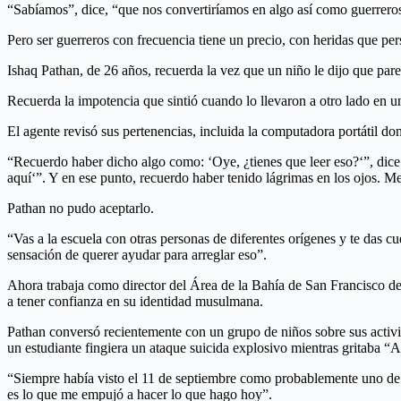
“Sabíamos”, dice, “que nos convertiríamos en algo así como guerrero
Pero ser guerreros con frecuencia tiene un precio, con heridas que pers
Ishaq Pathan, de 26 años, recuerda la vez que un niño le dijo que pare
Recuerda la impotencia que sintió cuando lo llevaron a otro lado en u
El agente revisó sus pertenencias, incluida la computadora portátil d
“Recuerdo haber dicho algo como: ‘Oye, ¿tienes que leer eso?‘”, dic
aquí‘”. Y en ese punto, recuerdo haber tenido lágrimas en los ojos. M
Pathan no pudo aceptarlo.
“Vas a la escuela con otras personas de diferentes orígenes y te das 
sensación de querer ayudar para arreglar eso”.
Ahora trabaja como director del Área de la Bahía de San Francisco d
a tener confianza en su identidad musulmana.
Pathan conversó recientemente con un grupo de niños sobre sus activi
un estudiante fingiera un ataque suicida explosivo mientras gritaba “
“Siempre había visto el 11 de septiembre como probablemente uno de 
es lo que me empujó a hacer lo que hago hoy”.