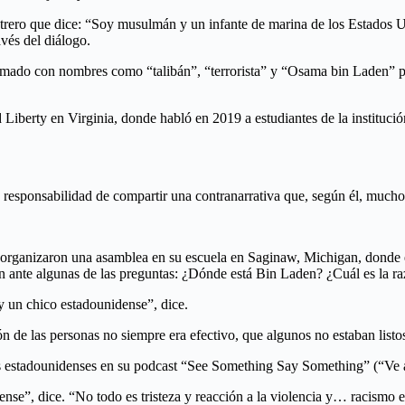
rero que dice: “Soy musulmán y un infante de marina de los Estados Un
avés del diálogo.
llamado con nombres como “talibán”, “terrorista” y “Osama bin Laden” p
iberty en Virginia, donde habló en 2019 a estudiantes de la institución
la responsabilidad de compartir una contranarrativa que, según él, muc
organizaron una asamblea en su escuela en Saginaw, Michigan, donde él
n ante algunas de las preguntas: ¿Dónde está Bin Laden? ¿Cuál es la ra
un chico estadounidense”, dice.
ón de las personas no siempre era efectivo, que algunos no estaban listo
s estadounidenses en su podcast “See Something Say Something” (“Ve a
”, dice. “No todo es tristeza y reacción a la violencia y… racismo e