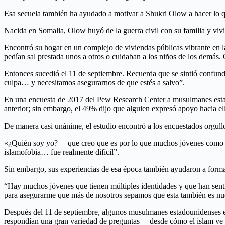
Esa secuela también ha ayudado a motivar a Shukri Olow a hacer lo qu
Nacida en Somalia, Olow huyó de la guerra civil con su familia y viv
Encontró su hogar en un complejo de viviendas públicas vibrante en la c
pedían sal prestada unos a otros o cuidaban a los niños de los demás. 
Entonces sucedió el 11 de septiembre. Recuerda que se sintió confund
culpa… y necesitamos asegurarnos de que estés a salvo”.
En una encuesta de 2017 del Pew Research Center a musulmanes estado
anterior; sin embargo, el 49% dijo que alguien expresó apoyo hacia ello
De manera casi unánime, el estudio encontró a los encuestados orgull
«¿Quién soy yo? —que creo que es por lo que muchos jóvenes como que
islamofobia… fue realmente difícil”.
Sin embargo, sus experiencias de esa época también ayudaron a form
“Hay muchos jóvenes que tienen múltiples identidades y que han senti
para asegurarme que más de nosotros sepamos que esta también es nue
Después del 11 de septiembre, algunos musulmanes estadounidenses el
respondían una gran variedad de preguntas —desde cómo el islam ve 