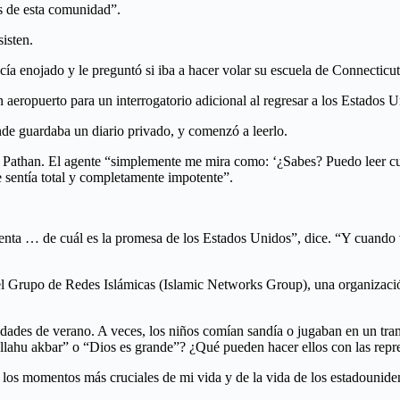
s de esta comunidad”.
isten.
cía enojado y le preguntó si iba a hacer volar su escuela de Connecticut
n aeropuerto para un interrogatorio adicional al regresar a los Estados
onde guardaba un diario privado, y comenzó a leerlo.
e Pathan. El agente “simplemente me mira como: ‘¿Sabes? Puedo leer c
e sentía total y completamente impotente”.
cuenta … de cuál es la promesa de los Estados Unidos”, dice. “Y cuando v
el Grupo de Redes Islámicas (Islamic Networks Group), una organizació
dades de verano. A veces, los niños comían sandía o jugaban en un tram
Allahu akbar” o “Dios es grande”? ¿Qué pueden hacer ellos con las repr
los momentos más cruciales de mi vida y de la vida de los estadounide